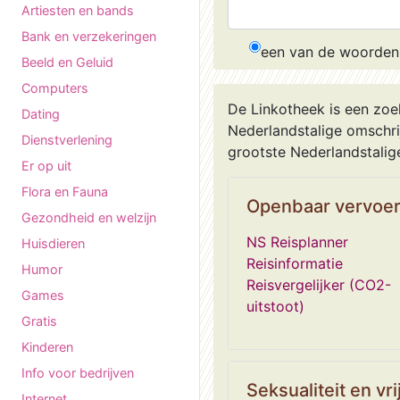
Artiesten en bands
Bank en verzekeringen
een van de woorden
Beeld en Geluid
Computers
De Linkotheek is een zoe
Dating
Nederlandstalige omschrij
Dienstverlening
grootste Nederlandstalige
Er op uit
Flora en Fauna
Openbaar vervoe
Gezondheid en welzijn
NS Reisplanner
Huisdieren
Reisinformatie
Humor
Reisvergelijker (CO2-
Games
uitstoot)
Gratis
Kinderen
Info voor bedrijven
Seksualiteit en vri
Internet