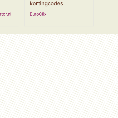
kortingcodes
tor.nl
EuroClix