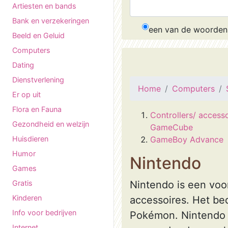
Artiesten en bands
Bank en verzekeringen
een van de woorden
Beeld en Geluid
Computers
Dating
Dienstverlening
Home
Computers
Er op uit
Flora en Fauna
Controllers/ access
Gezondheid en welzijn
GameCube
Huisdieren
GameBoy Advance
Humor
Nintendo
Games
Gratis
Nintendo is een voo
Kinderen
accessoires. Het bed
Info voor bedrijven
Pokémon. Nintendo h
Internet