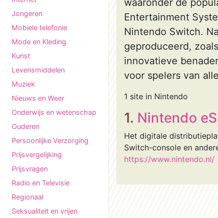
waaronder de popul
Jongeren
Entertainment Syst
Mobiele telefonie
Nintendo Switch. Na
Mode en Kleding
geproduceerd, zoals
Kunst
innovatieve benader
Levensmiddelen
voor spelers van alle
Muziek
1 site in Nintendo
Nieuws en Weer
Onderwijs en wetenschap
1.
Nintendo e
Ouderen
Het digitale distributie
Persoonlijke Verzorging
Switch-console en ander
Prijsvergelijking
https://www.nintendo.nl/
Prijsvragen
Radio en Televisie
Regionaal
Seksualiteit en vrijen