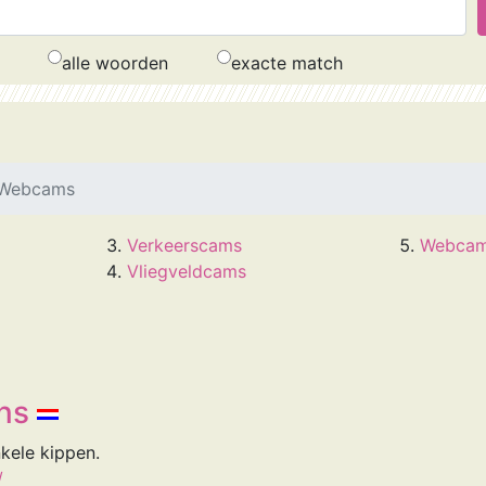
alle woorden
exacte match
Webcams
Verkeerscams
Webcam
Vliegveldcams
ns
kele kippen.
/