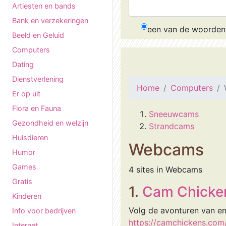
Artiesten en bands
Bank en verzekeringen
een van de woorden
Beeld en Geluid
Computers
Dating
Dienstverlening
Home
Computers
Er op uit
Flora en Fauna
Sneeuwcams
Gezondheid en welzijn
Strandcams
Huisdieren
Webcams
Humor
Games
4 sites in Webcams
Gratis
1.
Cam Chicke
Kinderen
Volg de avonturen van en
Info voor bedrijven
https://camchickens.com
Internet