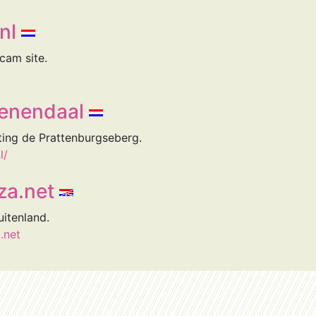
nl
cam site.
enendaal
ing de Prattenburgseberg.
l/
a.net
itenland.
.net