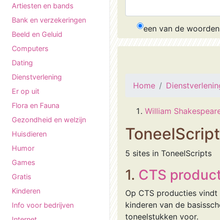
Artiesten en bands
Bank en verzekeringen
een van de woorden
Beeld en Geluid
Computers
Dating
Dienstverlening
Home
Dienstverlenin
Er op uit
Flora en Fauna
William Shakespear
Gezondheid en welzijn
ToneelScrip
Huisdieren
Humor
5 sites in ToneelScripts
Games
1.
CTS product
Gratis
Kinderen
Op CTS producties vindt 
kinderen van de basissch
Info voor bedrijven
toneelstukken voor.
Internet