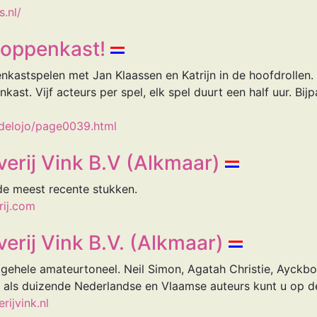
.nl/
Poppenkast!
nkastspelen met Jan Klaassen en Katrijn in de hoofdrollen. 
kast. Vijf acteurs per spel, elk spel duurt een half uur. Bi
udelojo/page0039.html
verij Vink B.V (Alkmaar)
 de meest recente stukken.
rij.com
erij Vink B.V. (Alkmaar)
t gehele amateurtoneel. Neil Simon, Agatah Christie, Ayckb
als duizende Nederlandse en Vlaamse auteurs kunt u op de
rijvink.nl