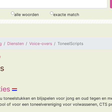
alle woorden
exacte match
g
Diensten
Voice-overs
ToneelScripts
e
ts
ies
u toneelstukken en blijspelen voor jong en oud tegen en met
ool of voor een toneelvereniging voor volwassenen, CTS pr