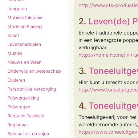
http://www.cts-producties
Jongeren
Mobiele telefonie
2.
Leven(de) 
Mode en Kleding
Enkele traditionele poppe
Kunst
in een levensgrote poppen
Levensmiddelen
verkrijgbaar.
Muziek
https://home.hccnet.nl/r
Nieuws en Weer
3.
Toneeluitge
Onderwijs en wetenschap
Ouderen
Hier kunt u terecht voor
Persoonlijke Verzorging
http://www.toneeluitgeve
Prijsvergelijking
4.
Toneeluitgev
Prijsvragen
Radio en Televisie
Toneeluitgeverij voor he
wereldberoemde auteurs, 
Regionaal
https://www.toneeluitgeve
Seksualiteit en vrijen