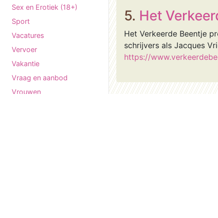
Sex en Erotiek (18+)
5.
Het Verkeer
Sport
Het Verkeerde Beentje pr
Vacatures
schrijvers als Jacques Vr
Vervoer
https://www.verkeerdebee
Vakantie
Vraag en aanbod
Vrouwen
Vrije tijd en hobby's
Winkelen
Wonen en Huisvesting