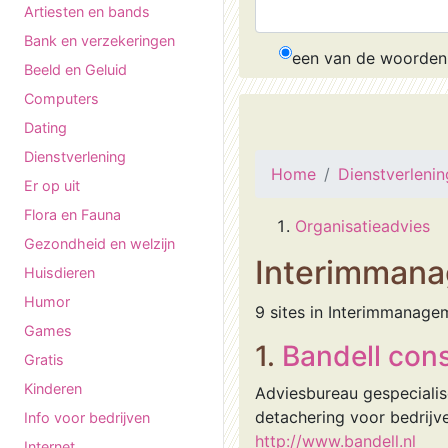
Artiesten en bands
Bank en verzekeringen
een van de woorden
Beeld en Geluid
Computers
Dating
Dienstverlening
Home
Dienstverlenin
Er op uit
Flora en Fauna
Organisatieadvies
Gezondheid en welzijn
Interimman
Huisdieren
Humor
9 sites in Interimmanage
Games
1.
Bandell con
Gratis
Kinderen
Adviesbureau gespecialis
detachering voor bedrijve
Info voor bedrijven
http://www.bandell.nl
Internet