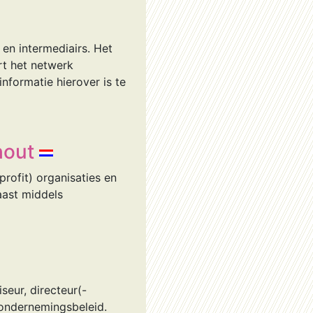
 en intermediairs. Het
rt het netwerk
nformatie hierover is te
hout
ofit) organisaties en
aast middels
seur, directeur(-
 ondernemingsbeleid.