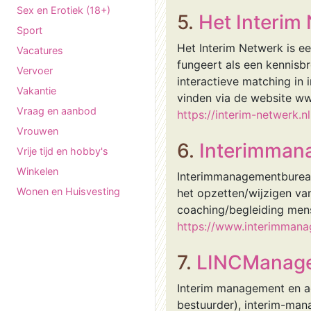
Sex en Erotiek (18+)
5.
Het Interim
Sport
Het Interim Netwerk is ee
Vacatures
fungeert als een kennisb
Vervoer
interactieve matching in 
Vakantie
vinden via de website ww
Vraag en aanbod
https://interim-netwerk.nl
Vrouwen
6.
Interimman
Vrije tijd en hobby's
Winkelen
Interimmanagementbureau
Wonen en Huisvesting
het opzetten/wijzigen va
coaching/begleiding men
https://www.interimmana
7.
LINCManag
Interim management en adv
bestuurder), interim-man