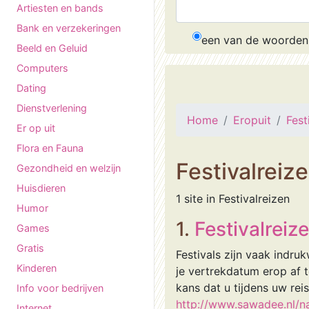
Artiesten en bands
Bank en verzekeringen
een van de woorden
Beeld en Geluid
Computers
Dating
Dienstverlening
Home
Eropuit
Fest
Er op uit
Flora en Fauna
Festivalreiz
Gezondheid en welzijn
Huisdieren
1 site in Festivalreizen
Humor
1.
Festivalreiz
Games
Gratis
Festivals zijn vaak indr
Kinderen
je vertrekdatum erop af t
kans dat u tijdens uw rei
Info voor bedrijven
http://www.sawadee.nl/na
Internet