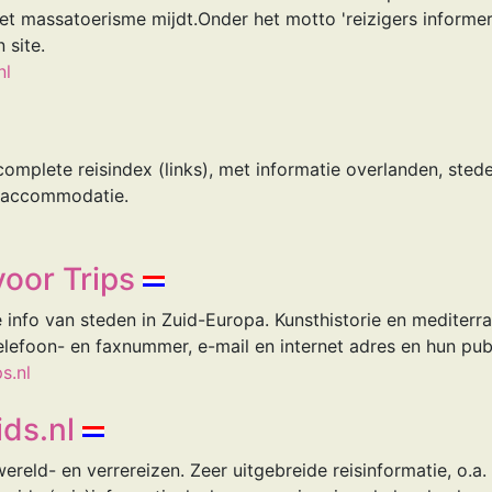
et massatoerisme mijdt.Onder het motto 'reizigers informer
 site.
nl
mplete reisindex (links), met informatie overlanden, steden
 accommodatie.
voor Trips
e info van steden in Zuid-Europa. Kunsthistorie en mediterr
telefoon- en faxnummer, e-mail en internet adres en hun publ
s.nl
ids.nl
ereld- en verrereizen. Zeer uitgebreide reisinformatie, o.a. 