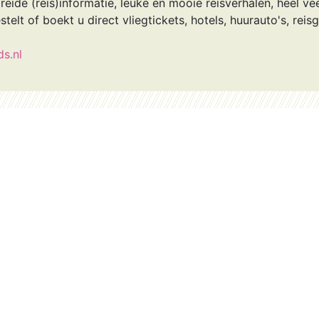
reide (reis)informatie, leuke en mooie reisverhalen, heel vee
estelt of boekt u direct vliegtickets, hotels, huurauto's, rei
ds.nl