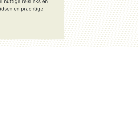
l nuttige reislinks en
sgidsen en prachtige