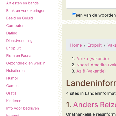
Artiesten en bands
Bank en verzekeringen
een van de woorden
Beeld en Geluid
Computers
Dating
Dienstverlening
Home
Eropuit
Vaka
Er op uit
Flora en Fauna
Afrika (vakantie)
Gezondheid en welzijn
Noord-Amerika (vak
Huisdieren
Azië (vakantie)
Humor
Landeninform
Games
4 sites in Landeninformat
Gratis
Kinderen
1.
Anders Reize
Info voor bedrijven
Onafhankelijke reisinform
Internet