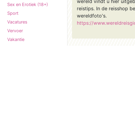
wereld vindt u hier uitgeb
Sex en Erotiek (18+)
reistips. In de reisshop b
Sport
wereldfoto's.
Vacatures
https://www.wereldreisgi
Vervoer
Vakantie
Vraag en aanbod
Vrouwen
Vrije tijd en hobby's
Winkelen
Wonen en Huisvesting