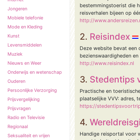
bestemmingstoerist die h
Jongeren
reisverhalen bijeen op één
Mobiele telefonie
http://www.andersreizen.
Mode en Kleding
2.
Reisindex
Kunst
Levensmiddelen
Deze website bevat een co
Muziek
bezienswaardigheden en
http://www.reisindex.nl
Nieuws en Weer
Onderwijs en wetenschap
3.
Stedentips 
Ouderen
Persoonlijke Verzorging
Practische en toeristisch
plaatselijke VVV: adres, 
Prijsvergelijking
https://stedentipsvoortrip
Prijsvragen
Radio en Televisie
4.
Wereldreisg
Regionaal
Handige reisportal voor w
Seksualiteit en vrijen