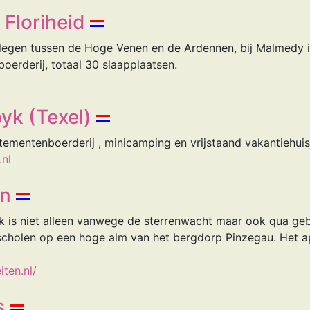
 Floriheid
legen tussen de Hoge Venen en de Ardennen, bij Malmedy i
oerderij, totaal 30 slaapplaatsen.
yk (Texel)
tementenboerderij , minicamping en vrijstaand vakantiehuis
nl
en
jk is niet alleen vanwege de sterrenwacht maar ook qua geb
scholen op een hoge alm van het bergdorp Pinzegau. Het a
ten.nl/
s