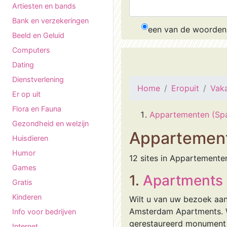
Artiesten en bands
Bank en verzekeringen
een van de woorden
Beeld en Geluid
Computers
Dating
Dienstverlening
Home
Eropuit
Vaka
Er op uit
Flora en Fauna
Appartementen (Spa
Gezondheid en welzijn
Appartemen
Huisdieren
Humor
12 sites in Appartemente
Games
1.
Apartments
Gratis
Kinderen
Wilt u van uw bezoek aan
Amsterdam Apartments. W
Info voor bedrijven
gerestaureerd monument b
Internet