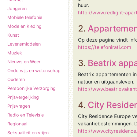
huur.
Jongeren
http://www.redlight-apar
Mobiele telefonie
2.
Appartement
Mode en Kleding
Kunst
Op deze pagina vindt info
Levensmiddelen
https://telefonirati.com
Muziek
3.
Beatrix app
Nieuws en Weer
Onderwijs en wetenschap
Beatrix appartementen in
Ouderen
natuur en uitgaansleven.
Persoonlijke Verzorging
http://www.beatrixvakanti
Prijsvergelijking
4.
City Reside
Prijsvragen
Radio en Televisie
City Residence Europe ve
vakantiebestemmingen. De 
Regionaal
http://www.cityresidence.
Seksualiteit en vrijen