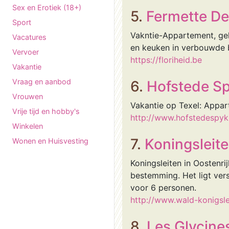
Sex en Erotiek (18+)
5.
Fermette De
Sport
Vakntie-Appartement, ge
Vacatures
en keuken in verbouwde b
Vervoer
https://floriheid.be
Vakantie
Vraag en aanbod
6.
Hofstede Sp
Vrouwen
Vakantie op Texel: Appar
Vrije tijd en hobby's
http://www.hofstedespyk.
Winkelen
7.
Koningsleit
Wonen en Huisvesting
Koningsleiten in Oostenri
bestemming. Het ligt ver
voor 6 personen.
http://www.wald-konigslei
8.
Les Glycine