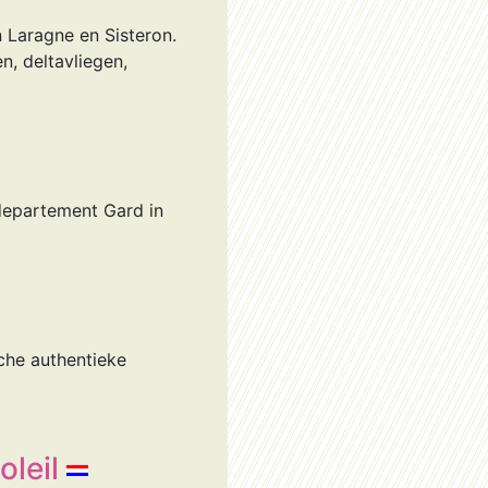
 Laragne en Sisteron.
n, deltavliegen,
 departement Gard in
che authentieke
leil