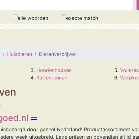
alle woorden
exacte match
a
Huisdieren
Dierenverblijven
Hondenhokken
Volières
Kattenrennen
Werpkis
jven
n
goed.nl
thuisbezorgd door geheel Nederland! Productassortiment va
edere week uitgebreid. Lage prijzen en bovendien altijd aa