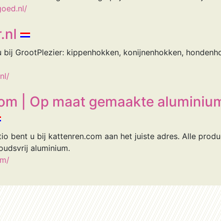
oed.nl/
.nl
 u bij GrootPlezier: kippenhokken, konijnenhokken, honden
nl/
om | Op maat gemaakte aluminium 
tio bent u bij kattenren.com aan het juiste adres. Alle pr
udsvrij aluminium.
om/