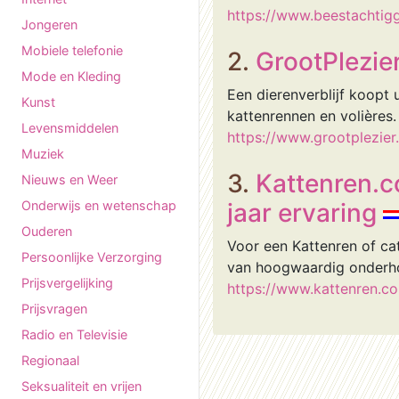
https://www.beestachtigg
Jongeren
Mobiele telefonie
2.
GrootPlezier
Mode en Kleding
Een dierenverblijf koopt
Kunst
kattenrennen en volières.
Levensmiddelen
https://www.grootplezier.
Muziek
3.
Kattenren.c
Nieuws en Weer
Onderwijs en wetenschap
jaar ervaring
Ouderen
Voor een Kattenren of ca
Persoonlijke Verzorging
van hoogwaardig onderho
Prijsvergelijking
https://www.kattenren.c
Prijsvragen
Radio en Televisie
Regionaal
Seksualiteit en vrijen