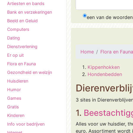
Artiesten en bands
Bank en verzekeringen
een van de woorden
Beeld en Geluid
Computers
Dating
Dienstverlening
Home
Flora en Faun
Er op uit
Flora en Fauna
Kippenhokken
Gezondheid en welzijn
Hondenbedden
Huisdieren
Dierenverbli
Humor
Games
3 sites in Dierenverblijve
Gratis
1.
Beestachtig
Kinderen
Alles voor uw huisdier, 
Info voor bedrijven
euro. Assortiment wordt i
Internet