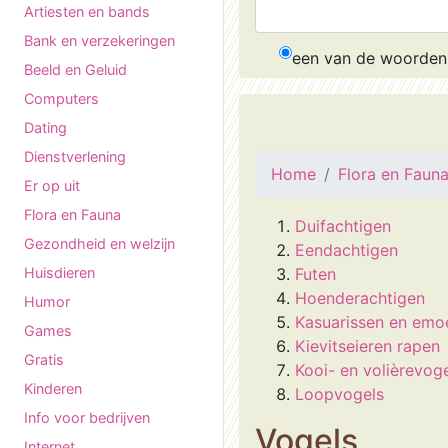
Artiesten en bands
Bank en verzekeringen
een van de woorden
Beeld en Geluid
Computers
Dating
Dienstverlening
Home
Flora en Faun
Er op uit
Flora en Fauna
Duifachtigen
Gezondheid en welzijn
Eendachtigen
Huisdieren
Futen
Hoenderachtigen
Humor
Kasuarissen en emo
Games
Kievitseieren rapen
Gratis
Kooi- en volièrevog
Kinderen
Loopvogels
Info voor bedrijven
Vogels
Internet