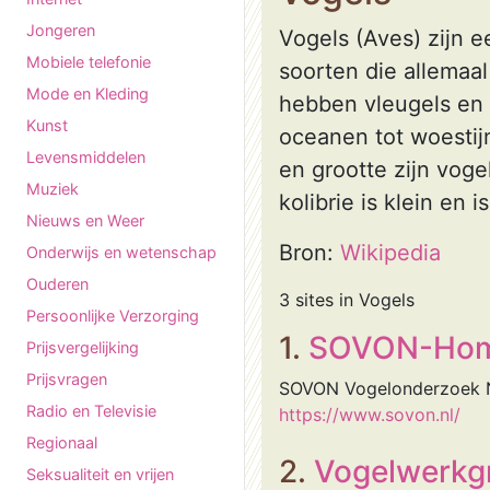
Jongeren
Vogels (Aves) zijn 
Mobiele telefonie
soorten die allema
Mode en Kleding
hebben vleugels en 
Kunst
oceanen tot woestij
Levensmiddelen
en grootte zijn voge
Muziek
kolibrie is klein en 
Nieuws en Weer
Bron:
Wikipedia
Onderwijs en wetenschap
Ouderen
3 sites in Vogels
Persoonlijke Verzorging
1.
SOVON-Ho
Prijsvergelijking
Prijsvragen
SOVON Vogelonderzoek Ne
Radio en Televisie
https://www.sovon.nl/
Regionaal
2.
Vogelwerkg
Seksualiteit en vrijen