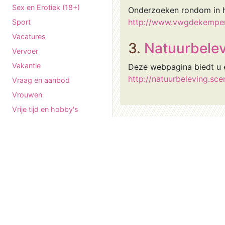
Sex en Erotiek (18+)
Onderzoeken rondom in h
http://www.vwgdekempen.
Sport
Vacatures
3.
Natuurbelev
Vervoer
Vakantie
Deze webpagina biedt u 
http://natuurbeleving.sce
Vraag en aanbod
Vrouwen
Vrije tijd en hobby's
Winkelen
Wonen en Huisvesting