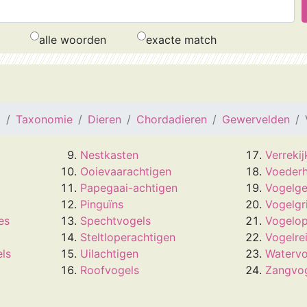
alle woorden
exacte match
a
Taxonomie
Dieren
Chordadieren
Gewervelden
Nestkasten
Verreki
Ooievaarachtigen
Voederh
Papegaai-achtigen
Vogelge
Pinguïns
Vogelgr
es
Spechtvogels
Vogelo
Steltloperachtigen
Vogelre
els
Uilachtigen
Watervo
Roofvogels
Zangvo