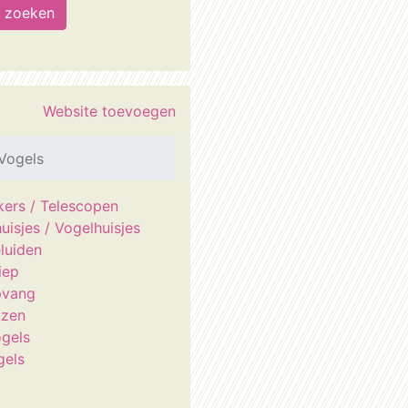
Website toevoegen
Vogels
jkers / Telescopen
uisjes / Vogelhuisjes
luiden
iep
pvang
izen
gels
gels