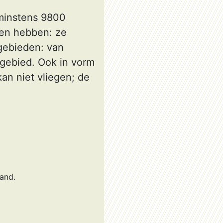
 minstens 9800
en hebben: ze
gebieden: van
gebied. Ook in vorm
kan niet vliegen; de
and.