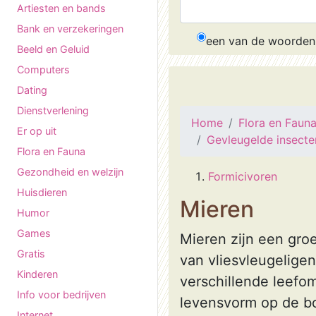
Artiesten en bands
Bank en verzekeringen
een van de woorden
Beeld en Geluid
Computers
Dating
Dienstverlening
Home
Flora en Faun
Er op uit
Gevleugelde insecte
Flora en Fauna
Gezondheid en welzijn
Formicivoren
Huisdieren
Mieren
Humor
Games
Mieren zijn een gro
Gratis
van vliesvleugelig
Kinderen
verschillende leefo
Info voor bedrijven
levensvorm op de bo
Internet