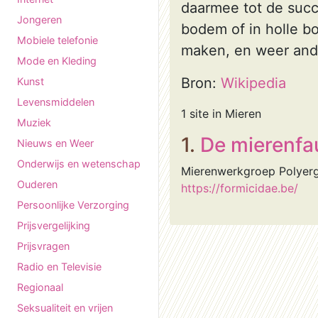
daarmee tot de succ
Jongeren
bodem of in holle b
Mobiele telefonie
maken, en weer ande
Mode en Kleding
Bron:
Wikipedia
Kunst
Levensmiddelen
1 site in Mieren
Muziek
1.
De mierenfa
Nieuws en Weer
Onderwijs en wetenschap
Mierenwerkgroep Polyerg
Ouderen
https://formicidae.be/
Persoonlijke Verzorging
Prijsvergelijking
Prijsvragen
Radio en Televisie
Regionaal
Seksualiteit en vrijen