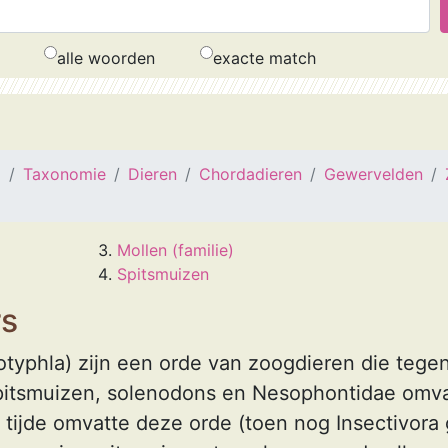
alle woorden
exacte match
a
Taxonomie
Dieren
Chordadieren
Gewervelden
Mollen (familie)
Spitsmuizen
rs
otyphla) zijn een orde van zoogdieren die tege
spitsmuizen, solenodons en Nesophontidae omva
er tijde omvatte deze orde (toen nog Insectivor