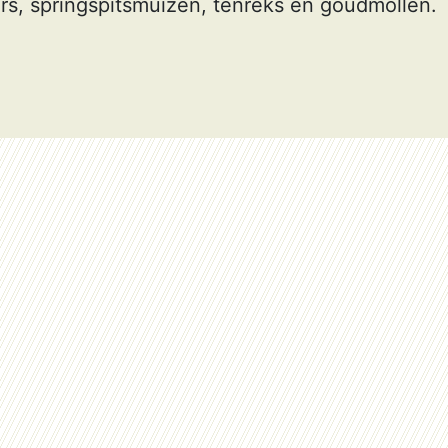
ers, springspitsmuizen, tenreks en goudmollen.