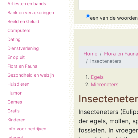
Artiesten en bands
Bank en verzekeringen
een van de woorden
Beeld en Geluid
Computers
Dating
Dienstverlening
Home
Flora en Faun
Er op uit
Insecteneters
Flora en Fauna
Gezondheid en welzijn
Egels
Huisdieren
Miereneters
Humor
Insectenete
Games
Gratis
Insecteneters (Eulip
Kinderen
der egels, mollen, 
Info voor bedrijven
fossielen. In vroeg
Internet