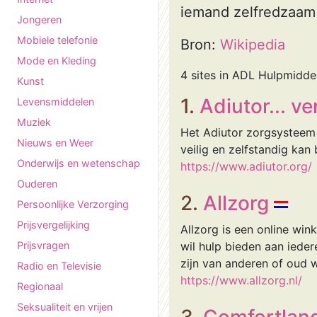
iemand zelfredzaam 
Jongeren
Mobiele telefonie
Bron:
Wikipedia
Mode en Kleding
4 sites in ADL Hulpmidde
Kunst
1.
Adiutor... v
Levensmiddelen
Muziek
Het Adiutor zorgsysteem 
Nieuws en Weer
veilig en zelfstandig kan 
Onderwijs en wetenschap
https://www.adiutor.org/
Ouderen
2.
Allzorg
Persoonlijke Verzorging
Prijsvergelijking
Allzorg is een online win
Prijsvragen
wil hulp bieden aan iede
zijn van anderen of oud w
Radio en Televisie
https://www.allzorg.nl/
Regionaal
Seksualiteit en vrijen