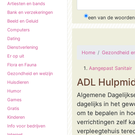
Artiesten en bands
Bank en verzekeringen
een van de woorden
Beeld en Geluid
Computers
Dating
Dienstverlening
Home
Gezondheid en
Er op uit
Flora en Fauna
Aangepast Sanitair
Gezondheid en welzijn
ADL Hulpmi
Huisdieren
Humor
Algemene Dagelijkse
Games
dagelijks in het gew
Gratis
om te bepalen in ho
Kinderen
verrichtingen zelf k
Info voor bedrijven
verpleegtehuis ter
Internet