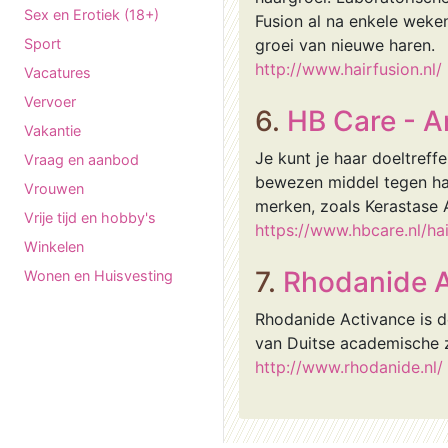
Sex en Erotiek (18+)
Fusion al na enkele weke
Sport
groei van nieuwe haren.
http://www.hairfusion.nl/
Vacatures
Vervoer
6.
HB Care - A
Vakantie
Je kunt je haar doeltref
Vraag en aanbod
bewezen middel tegen haa
Vrouwen
merken, zoals Kerastase A
Vrije tijd en hobby's
https://www.hbcare.nl/hai
Winkelen
7.
Rhodanide A
Wonen en Huisvesting
Rhodanide Activance is d
van Duitse academische 
http://www.rhodanide.nl/