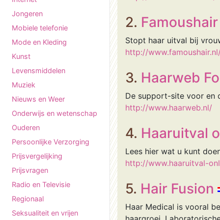
Jongeren
2.
Famoushair
Mobiele telefonie
Stopt haar uitval bij vro
Mode en Kleding
http://www.famoushair.nl
Kunst
Levensmiddelen
3.
Haarweb F
Muziek
De support-site voor en
Nieuws en Weer
http://www.haarweb.nl/
Onderwijs en wetenschap
Ouderen
4.
Haaruitval o
Persoonlijke Verzorging
Lees hier wat u kunt doe
Prijsvergelijking
http://www.haaruitval-onl
Prijsvragen
Radio en Televisie
5.
Hair Fusion
Regionaal
Haar Medical is vooral b
Seksualiteit en vrijen
haargroei. Laboratorisch