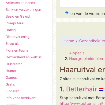
Artiesten en bands
Bank en verzekeringen
een van de woorden
Beeld en Geluid
Computers
Dating
Dienstverlening
Home
Gezondheid en
Er op uit
Flora en Fauna
Alopecia
Gezondheid en welzijn
Haargroeimiddelen
Huisdieren
Haaruitval e
Humor
Games
7 sites in Haaruitval en k
Gratis
1.
Betterhair
Kinderen
Stop haaruitval met Bette
Info voor bedrijven
http://www.betterhair.nl/
Internet