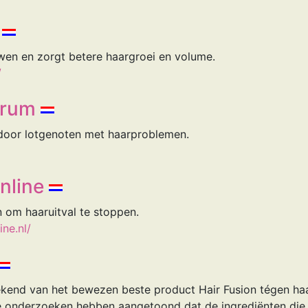
uwen en zorgt betere haargroei en volume.
/
orum
 door lotgenoten met haarproblemen.
nline
n om haaruitval te stoppen.
ine.nl/
ekend van het bewezen beste product Hair Fusion tégen haa
e onderzoeken hebben aangetoond dat de ingrediënten die z