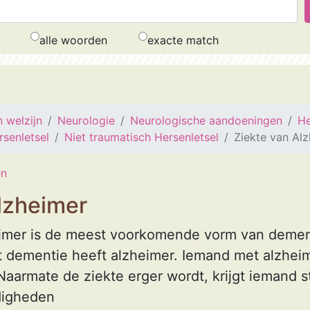
alle woorden
exacte match
 welzijn
Neurologie
Neurologische aandoeningen
He
senletsel
Niet traumatisch Hersenletsel
Ziekte van Al
en
lzheimer
imer is de meest voorkomende vorm van dement
 dementie heeft alzheimer. Iemand met alzheim
aarmate de ziekte erger wordt, krijgt iemand 
digheden