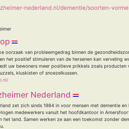
lzheimer-nederland.nl/dementie/soorten-vorme
heimer
hop
ijke oorzaak van probleemgedrag binnen de gezondheidszo
en en het positief stimuleren van de hersenen kan vervelin
 Biedt uw bewoners meer positieve prikkels zoals producten
uzzels, kluskisten of snoezelkussen.
.nl/
lzheimer Nederland
rland zet zich sinds 1984 in voor mensen met dementie en 
logen medewerkers vanuit het hoofdkantoor in Amersfoort
s in het land. Samen werken ze aan een toekomst zonder dem
u.