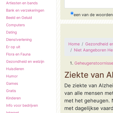
Artiesten en bands
Bank en verzekeringen
een van de woorden
Beeld en Geluid
Computers
Dating
Dienstverlening
Home
Gezondheid en
Er op uit
Niet Aangeboren Her
Flora en Fauna
Gezondheid en welzijn
Geheugenstoorniss
Huisdieren
Ziekte van A
Humor
Games
De ziekte van Alzhe
Gratis
van alle mensen met
Kinderen
met het geheugen. N
Info voor bedrijven
met dagelijkse vaar
Internet