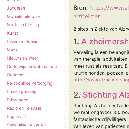
Bron:
https://www.a
Jongeren
alzheimer
Mobiele telefonie
Mode en Kleding
2 sites in Ziekte van Alz
Kunst
1.
Alzheimers
Levensmiddelen
Muziek
Verveling is een belangr
Nieuws en Weer
van therapie, activiteit
meer rust als resultaat.
Onderwijs en wetenschap
knuffelhonden, poezen, p
Ouderen
http://www.alzheimershop
Persoonlijke Verzorging
Prijsvergelijking
2.
Stichting A
Prijsvragen
Stichting Alzheimer Nede
Radio en Televisie
we met ongeveer 100 bev
Regionaal
fantastische vrijwilliger
Seksualiteit en vrijen
van leven van patiënten n