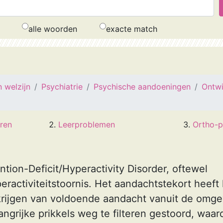
alle woorden
exacte match
 welzijn
Psychiatrie
Psychische aandoeningen
Ontwi
ren
Leerproblemen
Ortho-
tion-Deficit/Hyperactivity Disorder, oftewel
ractiviteitstoornis. Het aandachtstekort heeft 
krijgen van voldoende aandacht vanuit de omgev
grijke prikkels weg te filteren gestoord, waar