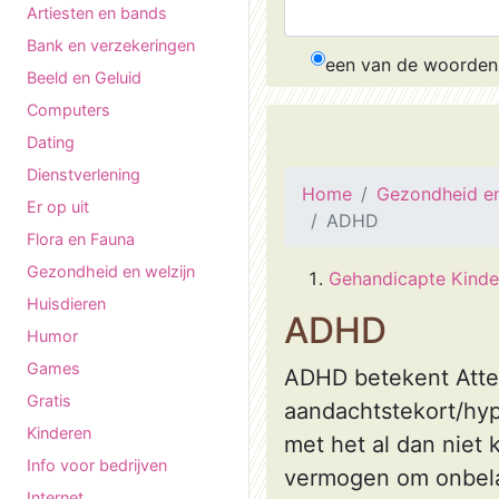
Artiesten en bands
Bank en verzekeringen
een van de woorden
Beeld en Geluid
Computers
Dating
Dienstverlening
Home
Gezondheid en
Er op uit
ADHD
Flora en Fauna
Gezondheid en welzijn
Gehandicapte Kinde
Huisdieren
ADHD
Humor
Games
ADHD betekent Atten
Gratis
aandachtstekort/hype
Kinderen
met het al dan niet 
Info voor bedrijven
vermogen om onbelan
Internet