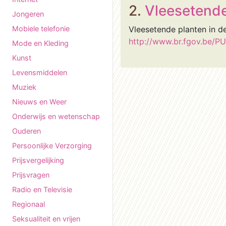
2.
Vleesetende
Jongeren
Mobiele telefonie
Vleesetende planten in de
http://www.br.fgov.be/
Mode en Kleding
Kunst
Levensmiddelen
Muziek
Nieuws en Weer
Onderwijs en wetenschap
Ouderen
Persoonlijke Verzorging
Prijsvergelijking
Prijsvragen
Radio en Televisie
Regionaal
Seksualiteit en vrijen