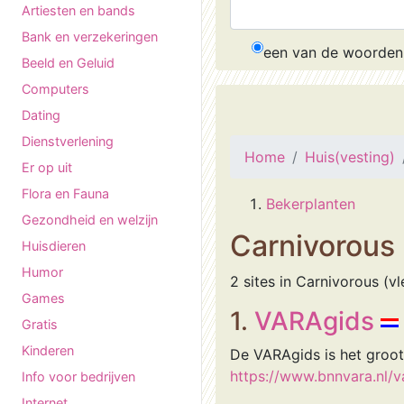
Artiesten en bands
Bank en verzekeringen
een van de woorden
Beeld en Geluid
Computers
Dating
Dienstverlening
Home
Huis(vesting)
Er op uit
Flora en Fauna
Bekerplanten
Gezondheid en welzijn
Carnivorous
Huisdieren
Humor
2 sites in Carnivorous (v
Games
1.
VARAgids
Gratis
Kinderen
De VARAgids is het groo
https://www.bnnvara.nl/v
Info voor bedrijven
Internet