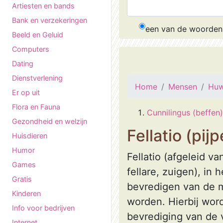
Artiesten en bands
Bank en verzekeringen
een van de woorden
Beeld en Geluid
Computers
Dating
Dienstverlening
Home
Mensen
Huwe
Er op uit
Flora en Fauna
Cunnilingus (beffen)
Gezondheid en welzijn
Fellatio (pij
Huisdieren
Humor
Fellatio (afgeleid v
Games
fellare, zuigen), in
Gratis
bevredigen van de m
Kinderen
worden. Hierbij wor
Info voor bedrijven
bevrediging van de 
Internet