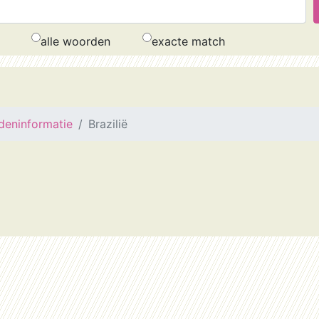
alle woorden
exacte match
deninformatie
Brazilië