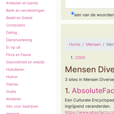
Artiesten en bands
Bank en verzekeringen
een van de woorden
Beeld en Geluid
Computers
Dating
Dienstverlening
Home
Mensen
Men
Er op uit
Flora en Fauna
2000
Gezondheid en welzijn
Mensen Dive
Huisdieren
Humor
3 sites in Mensen Diverse
Games
1.
AbsoluteFac
Gratis
Kinderen
Een Culturele Encycloped
ingrijpend veranderden.
Info voor bedrijven
https://www.absofacts.c
Internet