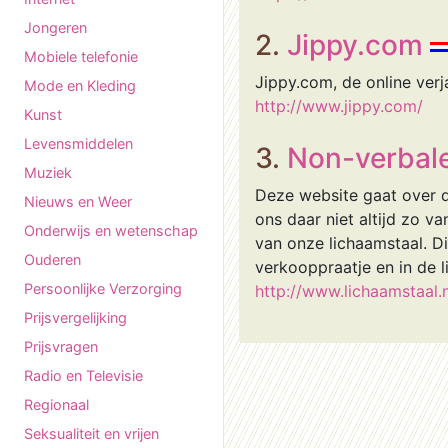
Jongeren
2.
Jippy.com
Mobiele telefonie
Jippy.com, de online verj
Mode en Kleding
http://www.jippy.com/
Kunst
Levensmiddelen
3.
Non-verbal
Muziek
Deze website gaat over d
Nieuws en Weer
ons daar niet altijd zo 
Onderwijs en wetenschap
van onze lichaamstaal. Dit
Ouderen
verkooppraatje en in de l
Persoonlijke Verzorging
http://www.lichaamstaal.n
Prijsvergelijking
Prijsvragen
Radio en Televisie
Regionaal
Seksualiteit en vrijen