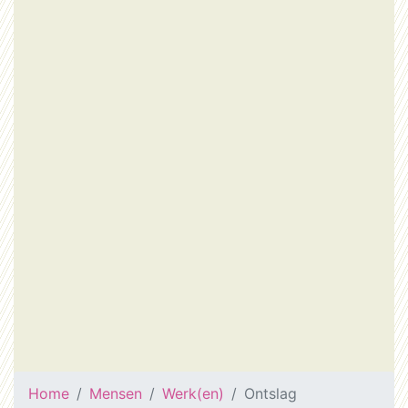
Home
Mensen
Werk(en)
Ontslag