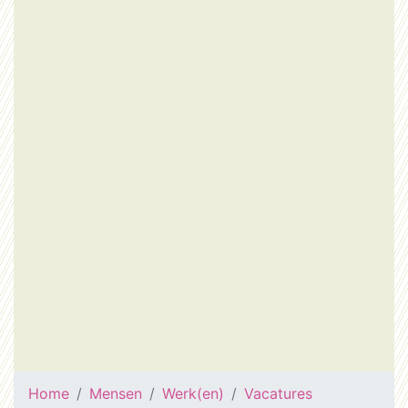
Home
Mensen
Werk(en)
Vacatures