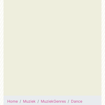
Home
Muziek
MuziekGenres
Dance