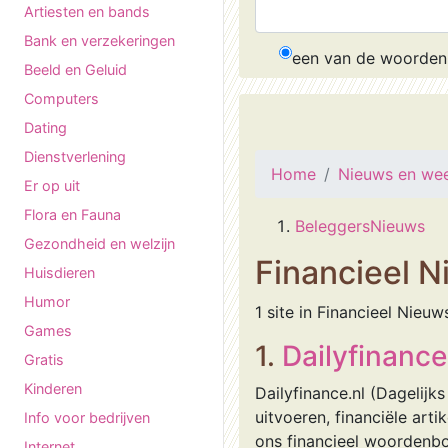
Artiesten en bands
Bank en verzekeringen
een van de woorden
Beeld en Geluid
Computers
Dating
Dienstverlening
Home
Nieuws en we
Er op uit
Flora en Fauna
BeleggersNieuws
Gezondheid en welzijn
Financieel 
Huisdieren
Humor
1 site in Financieel Nieuw
Games
1.
Dailyfinance
Gratis
Kinderen
Dailyfinance.nl (Dagelijk
uitvoeren, financiële art
Info voor bedrijven
ons financieel woordenboe
Internet