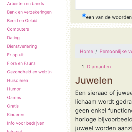
Artiesten en bands
Bank en verzekeringen
een van de woorden
Beeld en Geluid
Computers
Dating
Dienstverlening
Home
Persoonlijke v
Er op uit
Flora en Fauna
Diamanten
Gezondheid en welzijn
Juwelen
Huisdieren
Humor
Een sieraad of juwee
Games
lichaam wordt gedra
Gratis
geen enkel functione
Kinderen
horloge bijvoorbeeld
Info voor bedrijven
juweel worden aanz
Internet