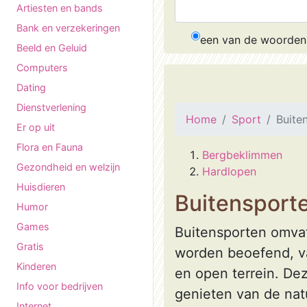
Artiesten en bands
Bank en verzekeringen
een van de woorden
Beeld en Geluid
Computers
Dating
Dienstverlening
Home
Sport
Buite
Er op uit
Flora en Fauna
Bergbeklimmen
Gezondheid en welzijn
Hardlopen
Huisdieren
Buitensport
Humor
Games
Buitensporten omvatt
Gratis
worden beoefend, va
Kinderen
en open terrein. Dez
Info voor bedrijven
genieten van de nat
Internet