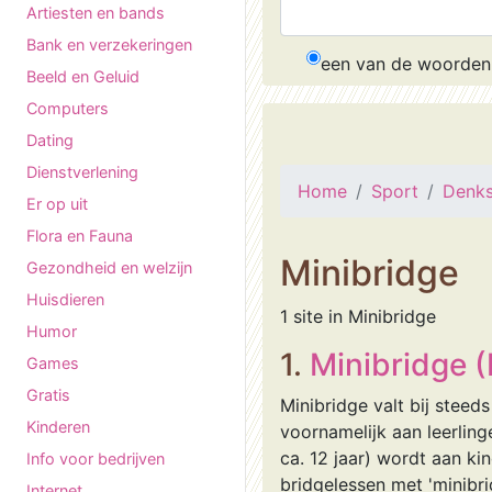
Artiesten en bands
Bank en verzekeringen
een van de woorden
Beeld en Geluid
Computers
Dating
Dienstverlening
Home
Sport
Denks
Er op uit
Flora en Fauna
Minibridge
Gezondheid en welzijn
Huisdieren
1 site in Minibridge
Humor
1.
Minibridge (
Games
Gratis
Minibridge valt bij stee
Kinderen
voornamelijk aan leerling
ca. 12 jaar) wordt aan k
Info voor bedrijven
bridgelessen met 'minibri
Internet