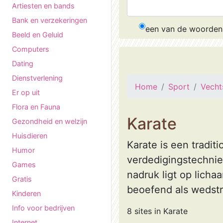
Artiesten en bands
Bank en verzekeringen
een van de woorden
Beeld en Geluid
Computers
Dating
Dienstverlening
Home
Sport
Vecht
Er op uit
Flora en Fauna
Karate
Gezondheid en welzijn
Huisdieren
Karate is een tradit
Humor
verdedigingstechniek
Games
nadruk ligt op licha
Gratis
beoefend als wedstr
Kinderen
Info voor bedrijven
8 sites in Karate
Internet