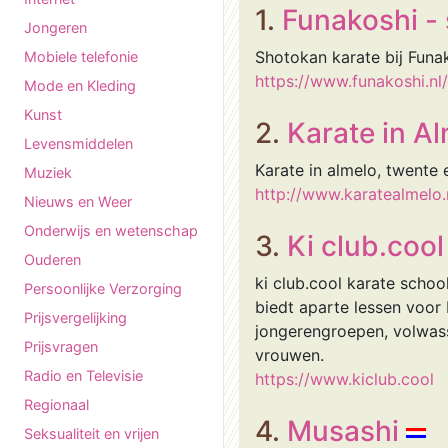
1.
Funakoshi -
Jongeren
Shotokan karate bij Funa
Mobiele telefonie
https://www.funakoshi.nl/
Mode en Kleding
Kunst
2.
Karate in A
Levensmiddelen
Karate in almelo, twente e
Muziek
http://www.karatealmelo.n
Nieuws en Weer
Onderwijs en wetenschap
3.
Ki club.coo
Ouderen
ki club.cool karate scho
Persoonlijke Verzorging
biedt aparte lessen voor 
Prijsvergelijking
jongerengroepen, volwass
Prijsvragen
vrouwen.
Radio en Televisie
https://www.kiclub.cool
Regionaal
4.
Musashi
Seksualiteit en vrijen