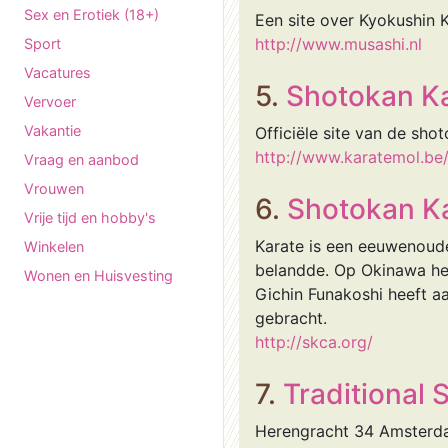
Sex en Erotiek (18+)
Een site over Kyokushin K
http://www.musashi.nl
Sport
Vacatures
5.
Shotokan Ka
Vervoer
Vakantie
Officiële site van de shot
http://www.karatemol.be
Vraag en aanbod
Vrouwen
6.
Shotokan K
Vrije tijd en hobby's
Karate is een eeuwenoude
Winkelen
belandde. Op Okinawa hee
Wonen en Huisvesting
Gichin Funakoshi heeft a
gebracht.
http://skca.org/
7.
Traditional
Herengracht 34 Amsterdam