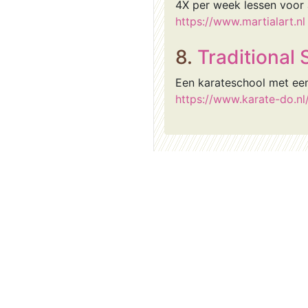
4X per week lessen voor 
https://www.martialart.nl
8.
Traditional
Een karateschool met een 
https://www.karate-do.nl