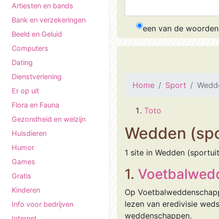
Artiesten en bands
Bank en verzekeringen
een van de woorden
Beeld en Geluid
Computers
Dating
Dienstverlening
Home
Sport
Wedde
Er op uit
Flora en Fauna
Toto
Gezondheid en welzijn
Wedden (spo
Huisdieren
Humor
1 site in Wedden (sportui
Games
1.
Voetbalwed
Gratis
Kinderen
Op Voetbalweddenschappe
lezen van eredivisie weds
Info voor bedrijven
weddenschappen.
Internet