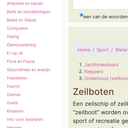
Artiesten en bands
Bank en verzekeringen
een van de woorden
Beeld en Geluid
Computers
Dating
Dienstverlening
Home
Sport
Water
Er op uit
Flora en Fauna
Jachtmakelaars
Gezondheid en welzijn
Kleppers
Huisdieren
Onderhoud (zeilbot
Humor
Zeilboten
Games
Gratis
Een zeilschip of ze
Kinderen
"zeilboot" worden o
Info voor bedrijven
sport of recreatie g
Internet