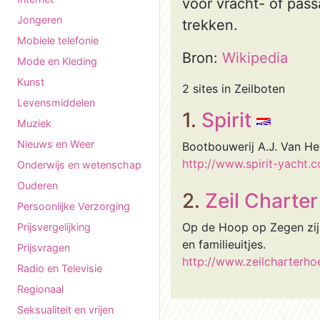
voor vracht- of pass
Jongeren
trekken.
Mobiele telefonie
Bron:
Wikipedia
Mode en Kleding
Kunst
2 sites in Zeilboten
Levensmiddelen
1.
Spirit
Muziek
Nieuws en Weer
Bootbouwerij A.J. Van Hey
http://www.spirit-yacht.
Onderwijs en wetenschap
Ouderen
2.
Zeil Charte
Persoonlijke Verzorging
Op de Hoop op Zegen zijn
Prijsvergelijking
en familieuitjes.
Prijsvragen
http://www.zeilcharterh
Radio en Televisie
Regionaal
Seksualiteit en vrijen