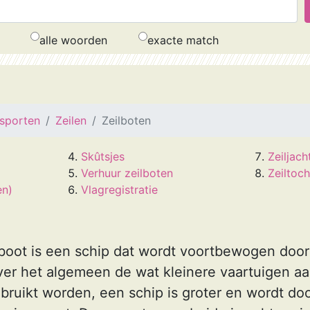
alle woorden
exacte match
sporten
Zeilen
Zeilboten
Skûtsjes
Zeiljach
Verhuur zeilboten
Zeiltoc
en)
Vlagregistratie
ilboot is een schip dat wordt voortbewogen doo
ver het algemeen de wat kleinere vaartuigen a
ebruikt worden, een schip is groter en wordt do