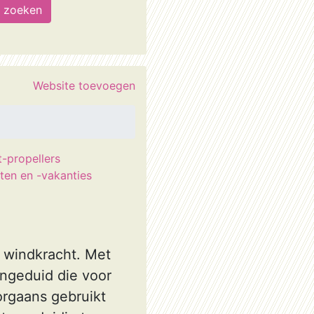
Website toevoegen
t-propellers
hten en -vakanties
r windkracht. Met
angeduid die voor
orgaans gebruikt