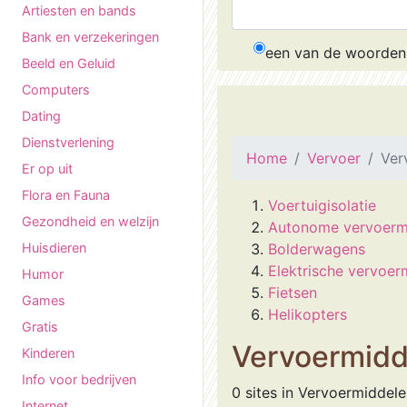
Artiesten en bands
Bank en verzekeringen
een van de woorden
Beeld en Geluid
Computers
Dating
Dienstverlening
Home
Vervoer
Ver
Er op uit
Flora en Fauna
Voertuigisolatie
Gezondheid en welzijn
Autonome vervoerm
Huisdieren
Bolderwagens
Elektrische vervoer
Humor
Fietsen
Games
Helikopters
Gratis
Vervoermidd
Kinderen
Info voor bedrijven
0 sites in Vervoermiddel
Internet