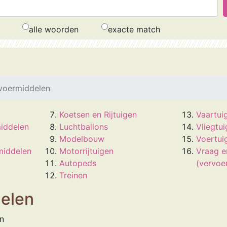
alle woorden
exacte match
voermiddelen
Koetsen en Rijtuigen
Vaartui
iddelen
Luchtballons
Vliegtu
Modelbouw
Voertui
middelen
Motorrijtuigen
Vraag e
Autopeds
(vervoe
Treinen
elen
en