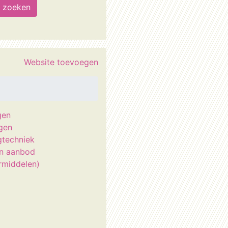
Website toevoegen
gen
igen
gtechniek
n aanbod
rmiddelen)