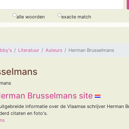
alle woorden
exacte match
obby's
Literatuur
Auteurs
Herman Brusselmans
sselmans
lmans
Herman Brusselmans site
uitgebreide informatie over de Vlaamse schrijver Herman B
erd citaten en foto's.
ns