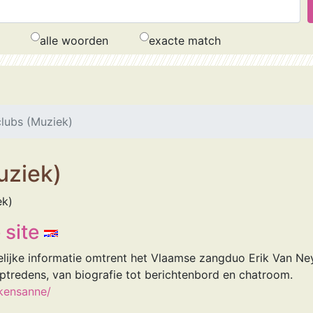
alle woorden
exacte match
lubs (Muziek)
uziek)
ek)
 site
elijke informatie omtrent het Vlaamse zangduo Erik Van N
 optredens, van biografie tot berichtenbord en chatroom.
ikensanne/