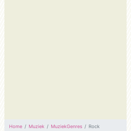
Home
Muziek
MuziekGenres
Rock