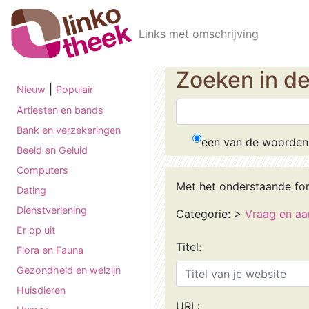
Skip to main content
Links met omschrijving
Zoeken in d
|
Nieuw
Populair
Artiesten en bands
Bank en verzekeringen
een van de woorden
Beeld en Geluid
Computers
Met het onderstaande fo
Dating
Dienstverlening
Categorie:
>
Vraag en a
Er op uit
Titel:
Flora en Fauna
Gezondheid en welzijn
Huisdieren
URL: