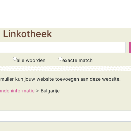
e Linkotheek
alle woorden
exacte match
rmulier kun jouw website toevoegen aan deze website.
andeninformatie
> Bulgarije