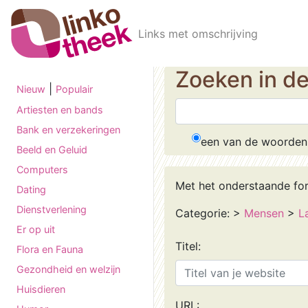
Skip to main content
Links met omschrijving
Zoeken in d
|
Nieuw
Populair
Artiesten en bands
Bank en verzekeringen
een van de woorden
Beeld en Geluid
Computers
Met het onderstaande fo
Dating
Dienstverlening
Categorie:
>
Mensen
>
L
Er op uit
Titel:
Flora en Fauna
Gezondheid en welzijn
Huisdieren
URL: