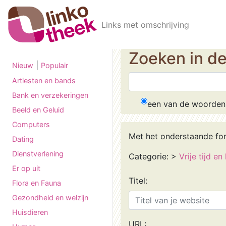
Skip to main content
Links met omschrijving
Zoeken in d
|
Nieuw
Populair
Artiesten en bands
Bank en verzekeringen
een van de woorden
Beeld en Geluid
Computers
Met het onderstaande fo
Dating
Dienstverlening
Categorie:
>
Vrije tijd e
Er op uit
Titel:
Flora en Fauna
Gezondheid en welzijn
Huisdieren
URL: