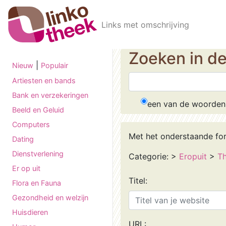
Skip to main content
Links met omschrijving
Zoeken in d
|
Nieuw
Populair
Artiesten en bands
Bank en verzekeringen
een van de woorden
Beeld en Geluid
Computers
Met het onderstaande fo
Dating
Dienstverlening
Categorie:
>
Eropuit
>
Th
Er op uit
Titel:
Flora en Fauna
Gezondheid en welzijn
Huisdieren
URL: