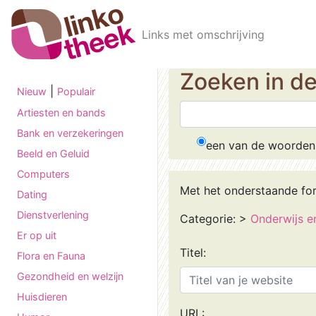
Skip to main content
Links met omschrijving
Zoeken in d
|
Nieuw
Populair
Artiesten en bands
Bank en verzekeringen
een van de woorden
Beeld en Geluid
Computers
Met het onderstaande fo
Dating
Dienstverlening
Categorie:
>
Onderwijs e
Er op uit
Titel:
Flora en Fauna
Gezondheid en welzijn
Huisdieren
URL: