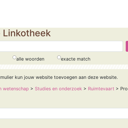
e Linkotheek
alle woorden
exacte match
rmulier kun jouw website toevoegen aan deze website.
n wetenschap
>
Studies en onderzoek
>
Ruimtevaart
> Pro