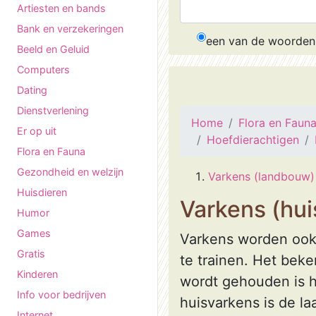
Artiesten en bands
Bank en verzekeringen
een van de woorden
Beeld en Geluid
Computers
Dating
Dienstverlening
Home
Flora en Faun
Er op uit
Hoefdierachtigen
Flora en Fauna
Gezondheid en welzijn
Varkens (landbouw)
Huisdieren
Varkens (hui
Humor
Games
Varkens worden ook a
Gratis
te trainen. Het beke
Kinderen
wordt gehouden is h
Info voor bedrijven
huisvarkens is de la
Internet