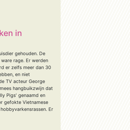
ken in
huisdier gehouden. De
n ware rage. Er werden
erd er zelfs meer dan 30
ebben, en niet
nde TV acteur George
amees hangbuikzwijn dat
elly Pigs' genaamd en
ner gefokte Vietnamese
e hobbyvarkensrassen. Er