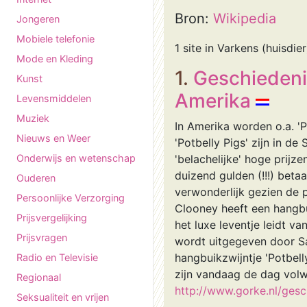
Bron:
Wikipedia
Jongeren
Mobiele telefonie
1 site in Varkens (huisdier
Mode en Kleding
1.
Geschiedenis
Kunst
Amerika
Levensmiddelen
Muziek
In Amerika worden o.a. 'P
Nieuws en Weer
'Potbelly Pigs' zijn in d
Onderwijs en wetenschap
'belachelijke' hoge prijz
duizend gulden (!!!) beta
Ouderen
verwonderlijk gezien de 
Persoonlijke Verzorging
Clooney heeft een hangb
Prijsvergelijking
het luxe leventje leidt v
Prijsvragen
wordt uitgegeven door Sar
hangbuikzwijntje 'Potbel
Radio en Televisie
zijn vandaag de dag volw
Regionaal
http://www.gorke.nl/gesc
Seksualiteit en vrijen