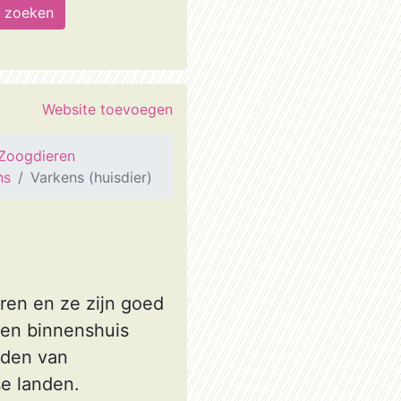
Website toevoegen
Zoogdieren
ns
Varkens (huisdier)
eren en ze zijn goed
n en binnenshuis
uden van
se landen.