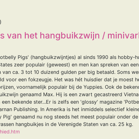
)
 van het hangbuikzwijn / minivar
otbelly Pigs' (hangbuikzwijntjes) al sinds 1990 als hobby-
e States zeer populair (geweest) en men kan spreken van ee
en van ca. 3 tot 10 duizend gulden per big betaald. Soms w
ald voor een fokzeugje. Het was hét huisdier dat je moest h
prijzen, voornamelijk populair bij de Yuppies. Ook de beke
uikzwijn genaamd Max. Hij is een zwart gecastreerd Vietn
an een bekende ster...Er is zelfs een 'glossy' magazine 'Potb
nan Publishing. In Amerika is het inmiddels selectief klei
ly Pig' genaamd nu nog steeds het meest populair onder d
assen hangbuikjes in de Verenigde Staten van ca. 25 kg.
hied.htm