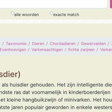
alle woorden
exacte match
a
Taxonomie
Dieren
Chordadieren
Gewervelden
Evenhoevigen
Varkensachtigen
Echte zwijnen
Varke
sdier)
ls huisdier gehouden. Het zijn intelligente di
ndste ras dat voornamelijk in kinderboerderije
et kleine hangbuikzwijn of minivarken. Het ho
atste jaren populair geworden in enkele wester