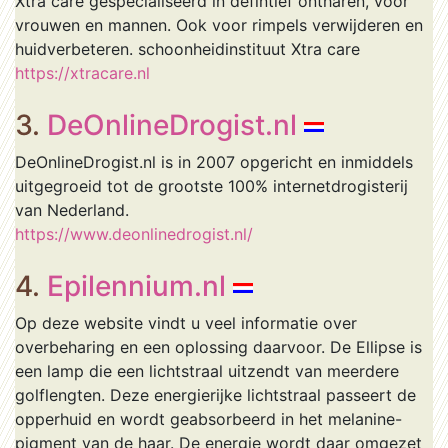
Xtra care gespecialiseerd in defintief ontharen, voor
vrouwen en mannen. Ook voor rimpels verwijderen en
huidverbeteren. schoonheidinstituut Xtra care
https://xtracare.nl
3.
DeOnlineDrogist.nl
DeOnlineDrogist.nl is in 2007 opgericht en inmiddels
uitgegroeid tot de grootste 100% internetdrogisterij
van Nederland.
https://www.deonlinedrogist.nl/
4.
Epilennium.nl
Op deze website vindt u veel informatie over
overbeharing en een oplossing daarvoor. De Ellipse is
een lamp die een lichtstraal uitzendt van meerdere
golflengten. Deze energierijke lichtstraal passeert de
opperhuid en wordt geabsorbeerd in het melanine-
pigment van de haar. De energie wordt daar omgezet