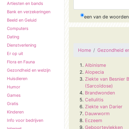
Artiesten en bands
Bank en verzekeringen
een van de woorden
Beeld en Geluid
Computers
Dating
Dienstverlening
Home
Gezondheid en
Er op uit
Flora en Fauna
Albinisme
Gezondheid en welzijn
Alopecia
Huisdieren
Ziekte van Besnier 
(Sarcoïdose)
Humor
Brandwonden
Games
Cellulitis
Gratis
Ziekte van Darier
Kinderen
Dauwworm
Eczeem
Info voor bedrijven
Geboortevlekken
Internet