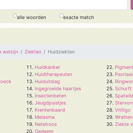
alle woorden
exacte match
 welzijn
Ziekten
Huidziekten
Huidkanker
Pigment
Huidtherapeuten
Psoriasi
Boeck
Huiduitslag
Ringwo
Ingegroeide haartjes
Schurft
Insectenbeten
Spatade
Jeugdpuistjes
Stervo
Krentenbaard
Vitiligo
Melasma
Wratten
Netelroos
Ziekte 
Oedeem