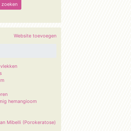
Website toevoegen
vlekken
s
rm
ren
rmig hemangioom
van Mibelli (Porokeratose)