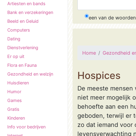
Artiesten en bands
Bank en verzekeringen
een van de woorden
Beeld en Geluid
Computers
Dating
Dienstverlening
Home
Gezondheid en
Er op uit
Flora en Fauna
Hospices
Gezondheid en welzijn
Huisdieren
De meeste mensen wi
Humor
niet meer mogelijk o
Games
behoefte aan een hu
Gratis
geboden, terwijl er 
Kinderen
zo dat iemand voor 
Info voor bedrijven
levensverwachting n
Internet