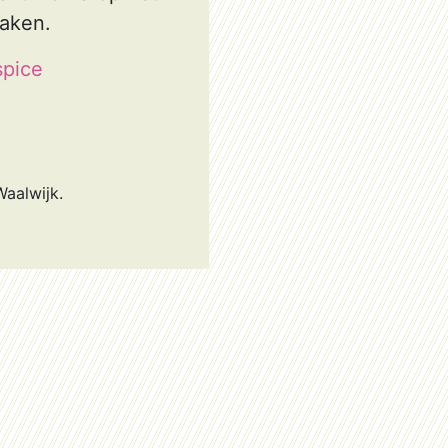
maken.
spice
Waalwijk.