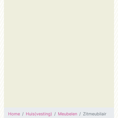
Home
Huis(vesting)
Meubelen
Zitmeubilair