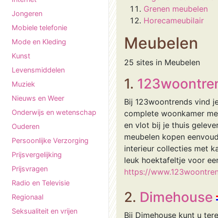
Grenen meubelen
Jongeren
Horecameubilair
Mobiele telefonie
Meubelen
Mode en Kleding
Kunst
25 sites in Meubelen
Levensmiddelen
1.
123woontre
Muziek
Nieuws en Weer
Bij 123woontrends vind j
Onderwijs en wetenschap
complete woonkamer met 
en vlot bij je thuis gelev
Ouderen
meubelen kopen eenvoudig
Persoonlijke Verzorging
interieur collecties met k
Prijsvergelijking
leuk hoektafeltje voor ee
Prijsvragen
https://www.123woontren
Radio en Televisie
2.
Dimehouse
Regionaal
Seksualiteit en vrijen
Bij Dimehouse kunt u tere