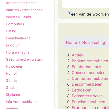
Artiesten en bands
Bank en verzekeringen
een van de woorden
Beeld en Geluid
Computers
Dating
Dienstverlening
Home
Huis(vesting)
Er op uit
Flora en Fauna
Antiek
Gezondheid en welzijn
Badkamermeubelen
Huisdieren
Bamboemeubelen
Chinese meubelen
Humor
Computermeubelen
Games
Designmeubelen
Gratis
Eethoeken
Kinderen
Eetkamerstoelen
Engelse meubelen
Info voor bedrijven
Ergonomisch meubil
Internet