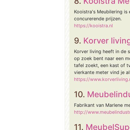
8.
Kooistra M
Kooistra's Meubilering is
concurerende prijzen.
https://kooistra.nl
9.
Korver livin
Korver living heeft in de
op zoek bent naar een moo
tafel zoekt, een kast of
vierkante meter vind je al
https://www.korverliving.
10.
Meubelindu
Fabrikant van Marlene meu
http://www.meubelindustr
11.
MeubelSup