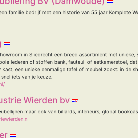
eubilering BV (Damwoude)
 een familie bedrijf met een historie van 55 jaar Komplete W
g
 showroom in Sliedrecht een breed assortiment met unieke, 
ie lederen of stoffen bank, fauteuil of eetkamerstoel, dat
 tv kast, een unieke eenmalige tafel of meubel zoekt: in d
 snel iets van je keuze.
nl/
strie Wierden bv
bellijnen maar ook van billards, interieurs, global bookcase
iewierden.nl
er