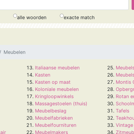
alle woorden
exacte match
Meubelen
Italiaanse meubelen
Meubels
Kasten
Meubels
Kasten op maat
Montis 
Koloniale meubelen
Opberg
Kringloopwinkels
Rotan e
Massagestoelen (thuis)
Schoolm
Meubelbeslag
Tafels
Meubelfabrieken
Teakho
Meubelfournituren
Vintage
air
Meubelmakers
Zitmeubi