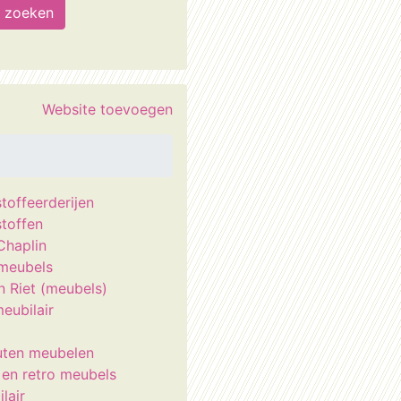
Website toevoegen
toffeerderijen
toffen
Chaplin
meubels
n Riet (meubels)
eubilair
uten meubelen
 en retro meubels
lair