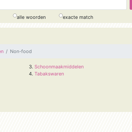
alle woorden
exacte match
en
Non-food
Schoonmaakmiddelen
Tabakswaren