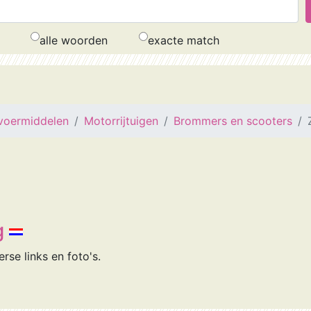
alle woorden
exacte match
voermiddelen
Motorrijtuigen
Brommers en scooters
g
rse links en foto's.