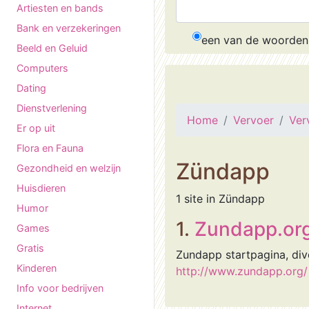
Artiesten en bands
Bank en verzekeringen
een van de woorden
Beeld en Geluid
Computers
Dating
Dienstverlening
Home
Vervoer
Ver
Er op uit
Flora en Fauna
Zündapp
Gezondheid en welzijn
Huisdieren
1 site in Zündapp
Humor
1.
Zundapp.or
Games
Gratis
Zundapp startpagina, dive
Kinderen
http://www.zundapp.org/
Info voor bedrijven
Internet