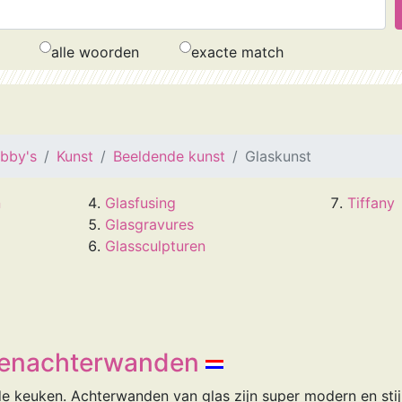
alle woorden
exacte match
obby's
Kunst
Beeldende kunst
Glaskunst
n
Glasfusing
Tiffany
Glasgravures
Glassculpturen
kenachterwanden
e keuken. Achterwanden van glas zijn super modern en stijl