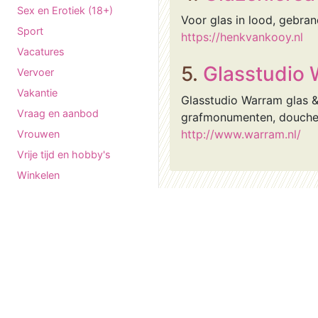
Sex en Erotiek (18+)
Voor glas in lood, gebra
Sport
https://henkvankooy.nl
Vacatures
5.
Glasstudio
Vervoer
Vakantie
Glasstudio Warram glas & s
Vraag en aanbod
grafmonumenten, douche d
http://www.warram.nl/
Vrouwen
Vrije tijd en hobby's
Winkelen
Wonen en Huisvesting