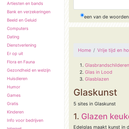
Artiesten en bands
Bank en verzekeringen
een van de woorden
Beeld en Geluid
Computers
Dating
Dienstverlening
Home
Vrije tijd en h
Er op uit
Flora en Fauna
Glasbrandschildere
Gezondheid en welzijn
Glas in Lood
Huisdieren
Glasblazen
Humor
Glaskunst
Games
5 sites in Glaskunst
Gratis
Kinderen
1.
Glazen keu
Info voor bedrijven
Edelglas maakt kunst in d
Internet