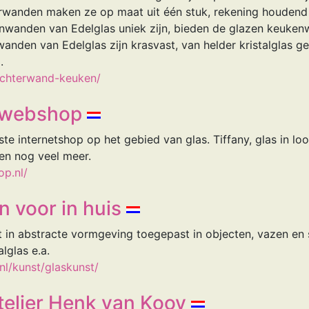
erwanden maken ze op maat uit één stuk, rekening houdend
nwanden van Edelglas uniek zijn, bieden de glazen keuke
anden van Edelglas zijn krasvast, van helder kristalglas 
.
/achterwand-keuken/
-webshop
te internetshop op het gebied van glas. Tiffany, glas in loo
en nog veel meer.
p.nl/
n voor in huis
st in abstracte vormgeving toegepast in objecten, vazen en s
lglas e.a.
nl/kunst/glaskunst/
telier Henk van Kooy