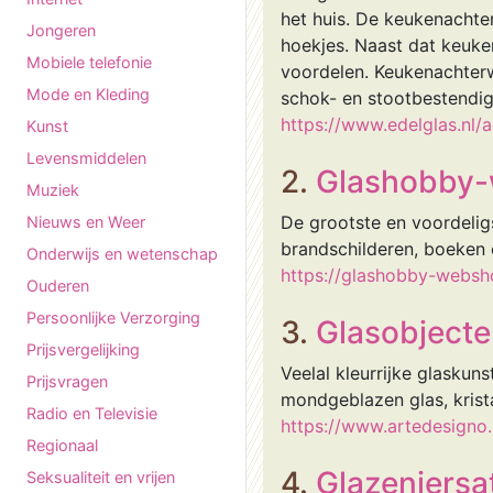
het huis. De keukenacht
Jongeren
hoekjes. Naast dat keuke
Mobiele telefonie
voordelen. Keukenachterw
Mode en Kleding
schok- en stootbestendig
https://www.edelglas.nl
Kunst
Levensmiddelen
2.
Glashobby
Muziek
De grootste en voordeligs
Nieuws en Weer
brandschilderen, boeken 
Onderwijs en wetenschap
https://glashobby-websho
Ouderen
Persoonlijke Verzorging
3.
Glasobjecte
Prijsvergelijking
Veelal kleurrijke glaskun
Prijsvragen
mondgeblazen glas, krista
Radio en Televisie
https://www.artedesigno.
Regionaal
4.
Glazeniersa
Seksualiteit en vrijen